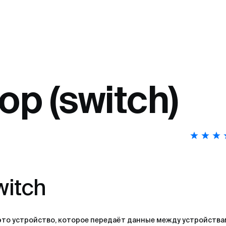
р (switch)
witch
 это устройство, которое передаёт данные между устройства