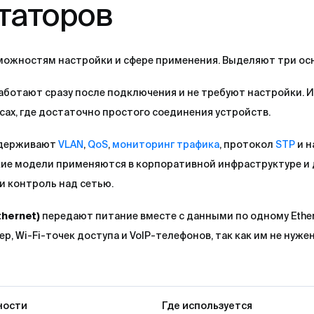
таторов
ожностям настройки и сфере применения. Выделяют три осн
аботают сразу после подключения и не требуют настройки. 
сах, где достаточно простого соединения устройств.
держивают
VLAN
,
QoS
,
мониторинг трафика
, протокол
STP
и н
кие модели применяются в корпоративной инфраструктуре и 
и контроль над сетью.
hernet)
передают питание вместе с данными по одному Ethe
, Wi-Fi-точек доступа и VoIP-телефонов, так как им не нуж
ности
Где используется