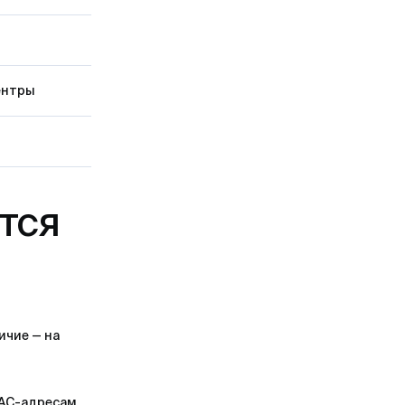
ы
ентры
тся
ичие — на
MAC-адресам.