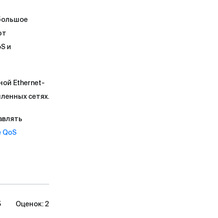
большое
ют
S и
ой Ethernet-
ленных сетях.
авлять
 QoS
5
Оценок:
2