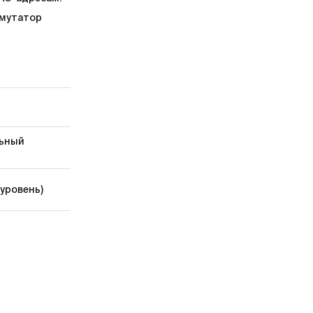
ммутатор
льный
 уровень)