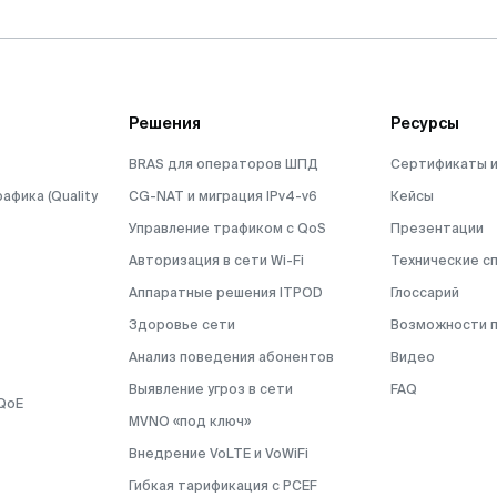
Решения
Ресурсы
BRAS для операторов ШПД
Сертификаты и
афика (Quality
CG-NAT и миграция IPv4-v6
Кейсы
Управление трафиком с QoS
Презентации
Авторизация в сети Wi-Fi
Технические с
Аппаратные решения ITPOD
Глоссарий
Здоровье сети
Возможности 
Анализ поведения абонентов
Видео
Выявление угроз в сети
FAQ
QoE
MVNO «под ключ»
Внедрение VoLTE и VoWiFi
Гибкая тарификация с PCEF