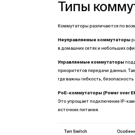
Типы комму
Коммутаторы различаются по возм
Неуправляемые коммутаторы
р
в домашних сетях и небольших офи
Управляемые коммутаторы
под
приоритетов передачи данных. Та
где важны гибкость, безопасность 
PoE-коммутаторы (Power over Et
Это упрощает подключение IP-камер
источник питания.
Тип Switch
Особен