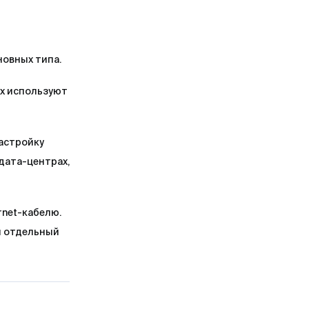
овных типа.
Их используют
астройку
дата-центрах,
rnet-кабелю.
ен отдельный