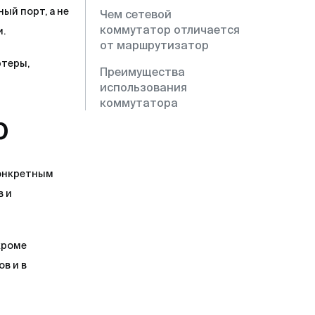
ый порт, а не
Чем сетевой
коммутатор отличается
и.
от маршрутизатор
ютеры,
Преимущества
использования
коммутатора
р
конкретным
в и
кроме
в и в