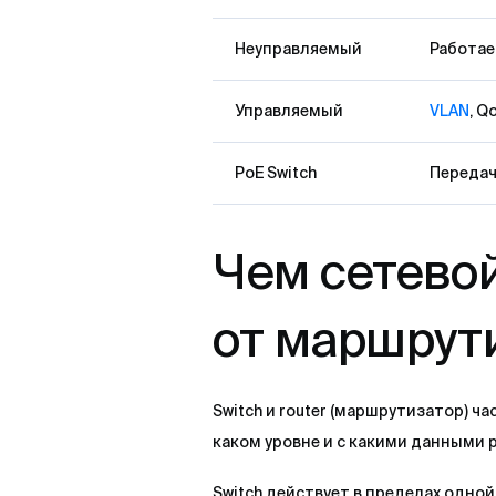
Неуправляемый
Работае
Управляемый
VLAN
, Q
PoE Switch
Передач
Чем сетево
от маршрут
Switch и router (маршрутизатор) ч
каком уровне и с какими данными 
Switch действует в пределах одно