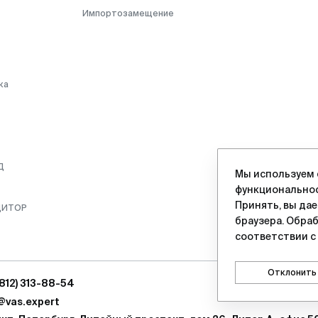
Импортозамещение
ка
Д
Мы используем 
функциональнос
Принять, вы да
ДИТОР
браузера. Обра
соответствии с
Отклонить
(812) 313-88-54
@vas.expert