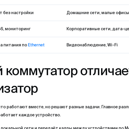
т без настройки
Домашние сети, малые офис
oS, мониторинг
Корпоративные сети, дата-ц
а питания по
Ethernet
Видеонаблюдение, Wi-Fi
й коммутатор отличае
изатор
асто работают вместе, но решают разные задачи. Главное разл
работает каждое устройство.
й локальной сети и передаёт кадры между устройствами по 