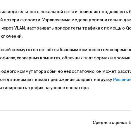
оизводительность локальной сети и позволяет подключать 
ой потери скорости. Управляемые модели дополнительно да
 через VLAN, настраивать приоритеты трафика с помощью Qo
дключений.
евой коммутатор остаётся базовым компонентом современн
 офисах, серверных комнатах, облачных платформах и промыш
а одного коммутатора обычно недостаточно: он может расст
всегда понимает, какое приложение создает нагрузку.
Решение
итизировать трафик на уровне оператора.
Средняя оценка :