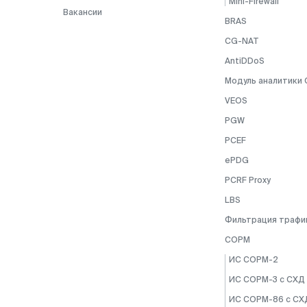
Mini-Firewall
Вакансии
BRAS
CG-NAT
AntiDDoS
Модуль аналитики 
VEOS
PGW
PCEF
ePDG
PCRF Proxy
LBS
Фильтрация трафи
СОРМ
ИС СОРМ-2
ИС СОРМ-3 с СХД
ИС СОРМ-86 с СХ