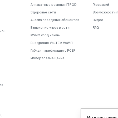
Аппаратные решения ITPOD
Глоссарий
Здоровье сети
Возможности 
Анализ поведения абонентов
Видео
Выявление угроз в сети
FAQ
QoE
MVNO «под ключ»
Внедрение VoLTE и VoWiFi
Гибкая тарификация с PCEF
Импортозамещение
ка
Д
Мы используем 